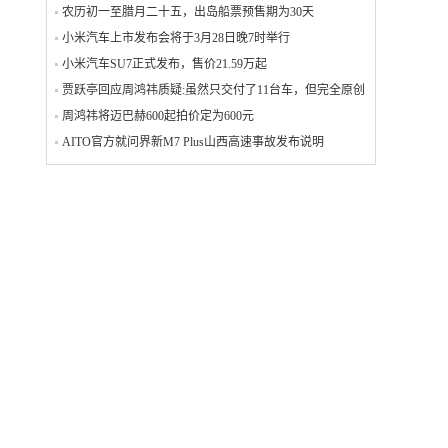
农历初一至腊月二十五，出岛船票预售期为30天
小米汽车上市发布会将于3月28日晚7时举行
小米汽车SU7正式发布，售价21.59万起
贾跃亭回应周鸿祎质疑:虽然只交付了11台车，但完全原创
周鸿祎将迈巴赫600起拍价定为600元
AITO官方就问界新M7 Plus山西高速事故发布说明