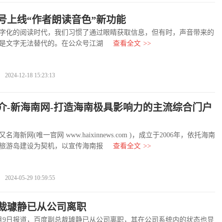
号上线“作者朗读音色”新功能
化的阅读时代，我们习惯了通过眼睛获取信息，但有时，声音带来的
是文字无法替代的。在公众号江湖
查看全文
>>
4-12-18 15:23:13
介-新海南网-打造海南极具影响力的主流综合门户
网(唯一官网 www.haixinnews.com )，成立于2006年，依托海南
旅游岛建设为契机，以宣传海南报
查看全文
>>
4-05-29 10:59:55
裁璩静已从公司离职
9日报道，百度副总裁璩静已从公司离职，其在公司系统内的状态也显