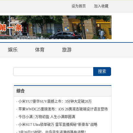
设为首页
加入收藏
娱乐
体育
旅游
综合
小米YU7豪华SUV震撼上市：3分钟大定破20万
苹果WWDC25重磅发布：iOS 26携液态玻璃设计语言登场
今日小满 | 万物初盈 人生小满即圆满
小米SU7 Ultra锁单破万 雷军直播揭秘“新豪车”战略
2月26日15时起，出岛货车进港线路有调整！