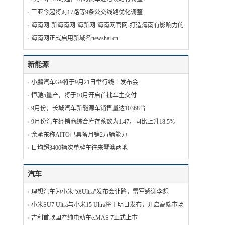
三亚今起将对17路等9条公交线路优化调整
海南网-新海南网-海新网-海南网官网-打造海南有影响力的主流都市门户
海南网正式启用新域名newshai.cn
新能源
小鹏汽车G9将于9月21日举行线上发布会
恒驰5量产，将于10月开启首批车主交付
9月份，长城汽车新能源车销售量达10368台
9月份汽车经销商综合库存系数为1.47，同比上升18.5%
余承东称AITO已具备月销2万辆能力
日均超3400辆次单牌车往来琴澳两地
汽车
理想汽车为小米“双Ultra”发布会让路，雷军感谢李想
小米SU7 Ultra与小米15 Ultra将于明日发布，开启高端市场新篇章
吉利首款国产纯电动车e.MAS 7正式上市