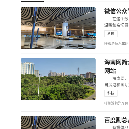
微信公众
在这个数字
温暖和亲切感
科技
呼和浩特汽车网 202
海南网简
网站
海南网，又名海新
自贸港和国际
科技
呼和浩特汽车网 202
百度副总
有媒体5月