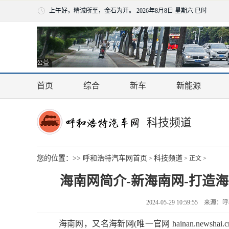
上午好，精诚所至，金石为开。
2026年8月8日 星期六 巳时
公益
首页
综合
新车
新能源
科技频道
您的位置：>>
呼和浩特汽车网首页
科技频道
>
> 正文 >
海南网简介-新海南网-打造
2024-05-29 10:59:55
海南网，又名海新网(唯一官网
hainan.newshai.c